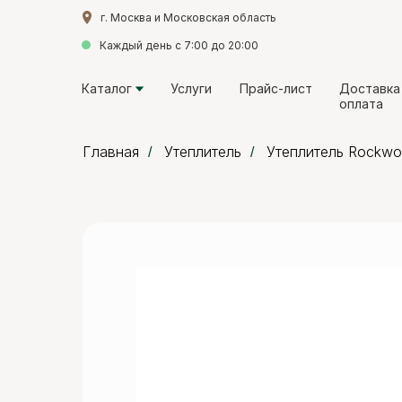
г. Москва и Московская область
г. Москва и Московская область
Каждый день с 7:00 до 20:00
Каждый день с 7:00 до 20:00
Каталог
Каталог
Услуги
Услуги
Прайс-лист
Прайс-лист
Доставка
Доставка
оплата
оплата
Главная
Утеплитель
Утеплитель Rockwo
/
/