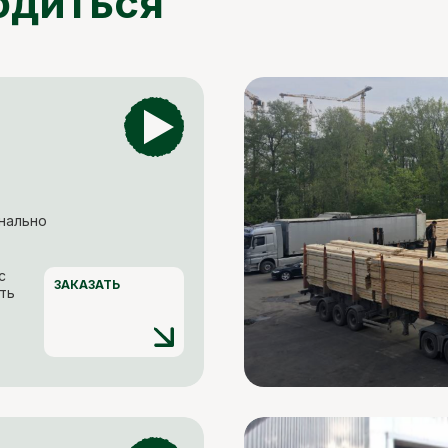
одиться
нально
с
ЗАКАЗАТЬ
ть