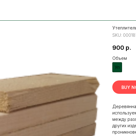
Утеплитель
SKU:
00018
900
р.
Объем
Уп
BUY 
Деревянная
используем
между раз
других изд
проникнове