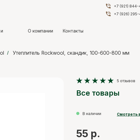
+7 (921) 844
+7 (921) 844
+7 (926) 295
+7 (926) 295
 и
 и
О компании
О компании
Контакты
Контакты
ol
Утеплитель Rockwool, скандик, 100-600-800 мм
/
5 отзывов
Все товары
В наличии
Смотреть 
55 р.