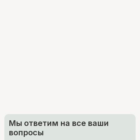
Каталог
Услуги
Согласие на обработку ПД
Компания
Согласие на распространение
ПДн
Согласие на рекламную рассылку
Прайс-лист
Политика обработки ПД
Публичная оферта
О компании
Доставка и оплата
Контакты