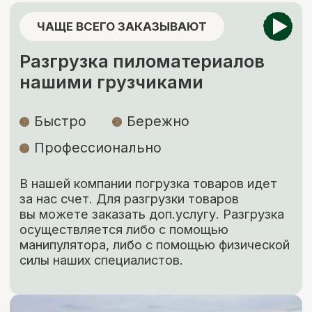
Изготовление пиломатериалов
по индивидуальным размерам
Высокое качество
Короткие
сроки
Низкие цены
Наша команда изготовит по вашему
чертежу продукцию (до 400 мм шириной)
быстро, качественно и по цене ниже
рыночной. Рассчитываем стоимость сразу,
никаких скрытых платежей.
ЗАКАЗАТЬ