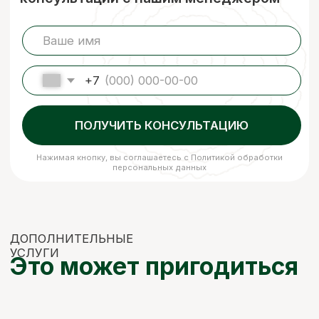
Наша компания подвергает древесину
сушке, чтобы она не деформировалась
и не теряла своих размеров. В процессе
сушки погибают вредители, материал
становится стойким к перепадам
температуры и его легче обрабатывать.
Сухая древесина прочнее дерева
с естественной влажностью!
ЗАКАЗАТЬ
ЕСЛИ НУЖНО
НЕСТАНДАРТНО