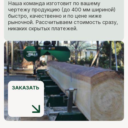
Мы ответим на все ваши
вопросы
+7 (921) 844-47-77
+7 (926) 295-45-00
vse.pilomaterialy@mail.ru
Вы можете заполнить форму для
консультации с нашим менеджером