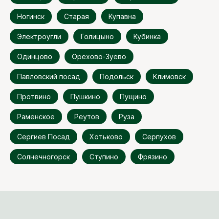
Ногинск
Старая
Купавна
Электроугли
Голицыно
Кубинка
Одинцово
Орехово-Зуево
Павловский посад
Подольск
Климовск
Протвино
Пушкино
Пущино
Раменское
Реутов
Руза
Сергиев Посад
Хотьково
Серпухов
Солнечногорск
Ступино
Фрязино