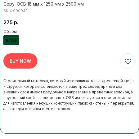
Copy: ОСБ 18 мм х 1250 мм х 2500 мм
Нажимая кнопку, вы соглашаетесь с Политикой обработки
SKU:
000942
персональных данных
275
р.
Объем
ДОПОЛНИТЕЛЬНЫЕ
УСЛУГИ
Штука
Это может пригодиться
BUY NOW
ЧАЩЕ ВСЕГО ЗАКАЗЫВАЮТ
Разгрузка пиломатериалов
Строительный материал, который изготавливается из древесной щепы
нашими грузчиками
и стружки, которые склеиваются в виде трех слоев, причем два
внешних слоя имеют продольное направление древесных волокон, а
внутренний слой — поперечное. OSB используется в строительстве
Быстро
Бережно
для изготовления несущих конструкций, таких как стены и перекрытия,
Профессионально
а также для обшивки стен и потолков.
В нашей компании погрузка товаров идет
за нас счет. Для разгрузки товаров
вы можете заказать доп.услугу. Разгрузка
осуществляется либо с помощью
манипулятора, либо с помощью физической