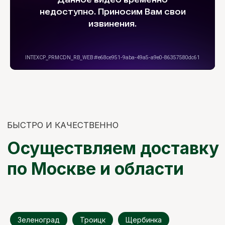
Зеленоград
Троицк
Щербинка