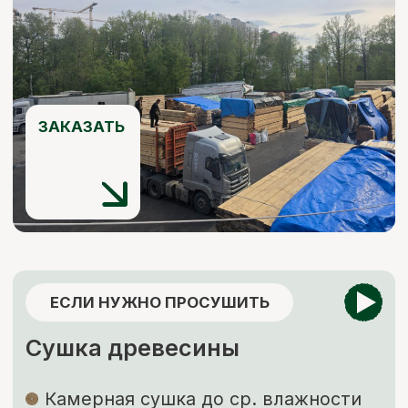
ЕСЛИ НУЖНО ЗАЩИТИТЬ
Обработка пиломатериалов
Огнебиозащита
Обработка антисептиком “Сенеж”
Огнебиозащита
нужна для придания
древесине устойчивости к возгоранию
и к поражению грибами, насекомыми
и бактериями.
Обработка антисептиком
способствует
защите древесины от биоповреждений,
огня, гниения, плесени, синевы, насекомых-
древоточцев и т. д.