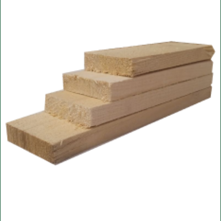
Уточните вопросы у нашего
специалиста
+7 (921) 844-47-77
+7 (926) 295-45-00
vse.pilomaterialy@mail.ru
Либо вы можете заполнить форму для
консультации с нашим менеджером
+7
ПОЛУЧИТЬ КОНСУЛЬТАЦИЮ