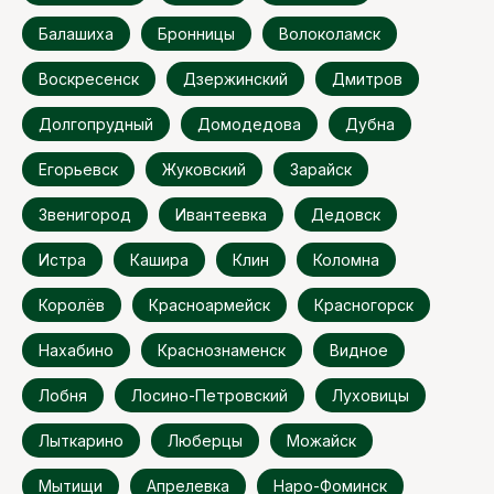
Балашиха
Бронницы
Волоколамск
Воскресенск
Дзержинский
Дмитров
Долгопрудный
Домодедова
Дубна
Егорьевск
Жуковский
Зарайск
Звенигород
Ивантеевка
Дедовск
Истра
Кашира
Клин
Коломна
Королёв
Красноармейск
Красногорск
Нахабино
Краснознаменск
Видное
Лобня
Лосино-Петровский
Луховицы
Лыткарино
Люберцы
Можайск
Мытищи
Апрелевка
Наро-Фоминск