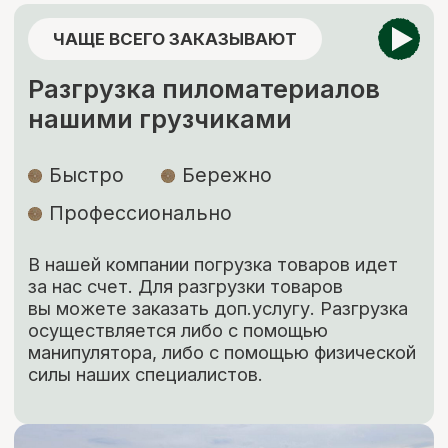
Изготовление пиломатериалов
по индивидуальным размерам
Высокое качество
Короткие
сроки
Низкие цены
Наша команда изготовит по вашему
чертежу продукцию (до 400 мм шириной)
быстро, качественно и по цене ниже
рыночной. Рассчитываем стоимость сразу,
никаких скрытых платежей.
ЗАКАЗАТЬ