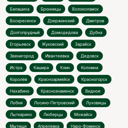
Балашиха
Бронницы
Волоколамск
Воскресенск
Дзержинский
Дмитров
Долгопрудный
Домодедова
Дубна
Егорьевск
Жуковский
Зарайск
Звенигород
Ивантеевка
Дедовск
Истра
Кашира
Клин
Коломна
Королёв
Красноармейск
Красногорск
Нахабино
Краснознаменск
Видное
Лобня
Лосино-Петровский
Луховицы
Лыткарино
Люберцы
Можайск
Мытищи
Апрелевка
Наро-Фоминск