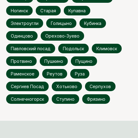
Ногинск
Старая
Купавна
Электроугли
Голицыно
Кубинка
Одинцово
Орехово-Зуево
Павловский посад
Подольск
Климовск
Протвино
Пушкино
Пущино
Раменское
Реутов
Руза
Сергиев Посад
Хотьково
Серпухов
Солнечногорск
Ступино
Фрязино