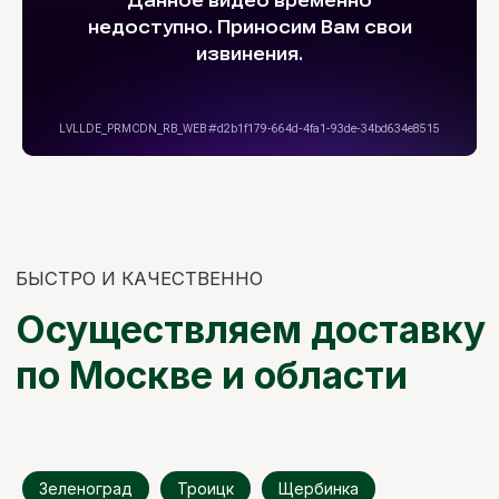
Зеленоград
Троицк
Щербинка