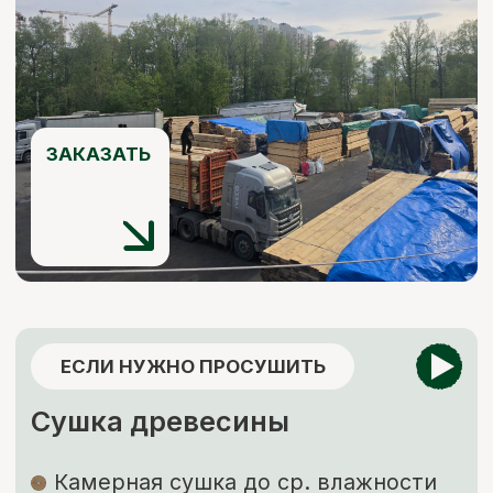
ЕСЛИ НУЖНО ЗАЩИТИТЬ
Обработка пиломатериалов
Огнебиозащита
Обработка антисептиком “Сенеж”
Огнебиозащита
нужна для придания
древесине устойчивости к возгоранию
и к поражению грибами, насекомыми
и бактериями.
Обработка антисептиком
способствует
защите древесины от биоповреждений,
огня, гниения, плесени, синевы, насекомых-
древоточцев и т. д.