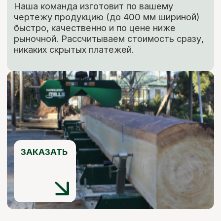
Мы ответим на все ваши
вопросы
+7 (921) 844-47-77
+7 (926) 295-45-00
vse.pilomaterialy@mail.ru
Вы можете заполнить форму для
консультации с нашим менеджером