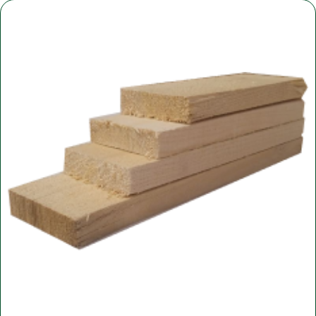
Уточните вопросы у нашего
специалиста
+7 (921) 844-47-77
+7 (926) 295-45-00
vse.pilomaterialy@mail.ru
Либо вы можете заполнить форму для
консультации с нашим менеджером
+7
ПОЛУЧИТЬ КОНСУЛЬТАЦИЮ