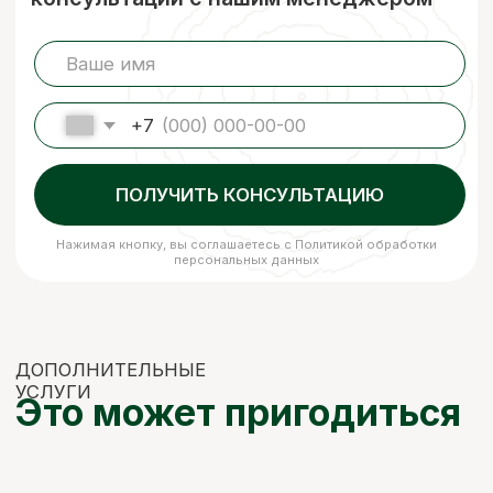
Наша компания подвергает древесину
сушке, чтобы она не деформировалась
и не теряла своих размеров. В процессе
сушки погибают вредители, материал
становится стойким к перепадам
температуры и его легче обрабатывать.
Сухая древесина прочнее дерева
с естественной влажностью!
ЗАКАЗАТЬ
ЕСЛИ НУЖНО
НЕСТАНДАРТНО