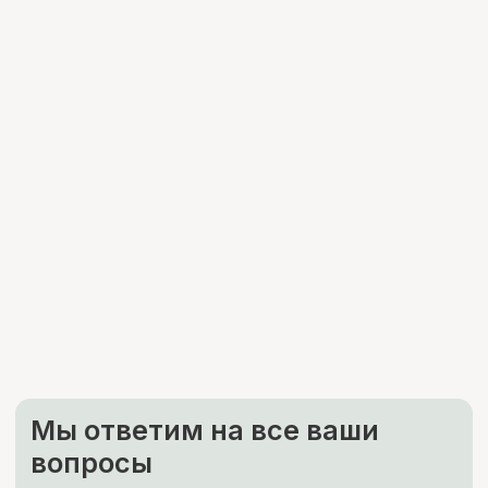
Каталог
Услуги
Согласие на обработку ПД
Компания
Согласие на распространение
ПДн
Согласие на рекламную рассылку
Прайс-лист
Политика обработки ПД
Публичная оферта
О компании
Доставка и оплата
Контакты