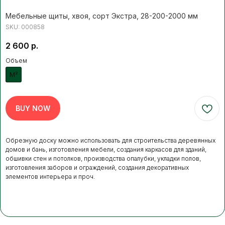
Мебельные щиты, хвоя, сорт Экстра, 28-200-2000 мм
Нажимая кнопку, вы соглашаетесь с Политикой обработки
персональных данных
SKU:
000858
2 600
р.
ДОПОЛНИТЕЛЬНЫЕ
Объем
УСЛУГИ
Это может пригодиться
М²
BUY NOW
ЧАЩЕ ВСЕГО ЗАКАЗЫВАЮТ
Разгрузка пиломатериалов
нашими грузчиками
Обрезную доску можно использовать для строительства деревянных
домов и бань, изготовления мебели, создания каркасов для зданий,
обшивки стен и потолков, производства опалубки, укладки полов,
Быстро
Бережно
изготовления заборов и ограждений, создания декоративных
Профессионально
элементов интерьера и проч.
В нашей компании погрузка товаров идет
за нас счет. Для разгрузки товаров
вы можете заказать доп.услугу. Разгрузка
осуществляется либо с помощью
манипулятора, либо с помощью физической