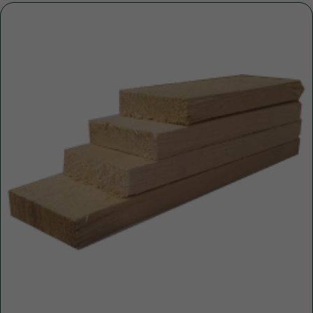
Уточните вопросы у нашего
специалиста
+7 (921) 844-47-77
+7 (926) 295-45-00
vse.pilomaterialy@mail.ru
Либо вы можете заполнить форму для
консультации с нашим менеджером
+7
ПОЛУЧИТЬ КОНСУЛЬТАЦИЮ