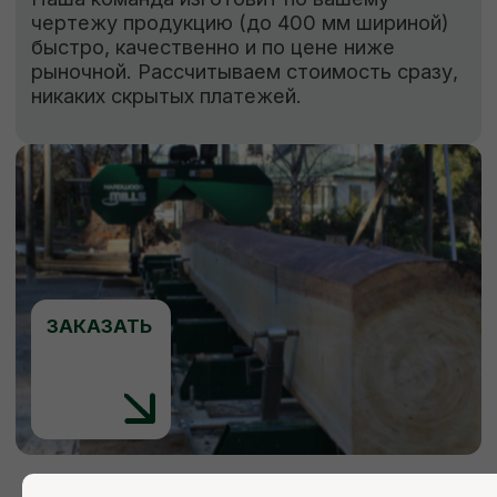
Мы ответим на все ваши
вопросы
+7 (921) 844-47-77
+7 (926) 295-45-00
vse.pilomaterialy@mail.ru
Вы можете заполнить форму для
консультации с нашим менеджером