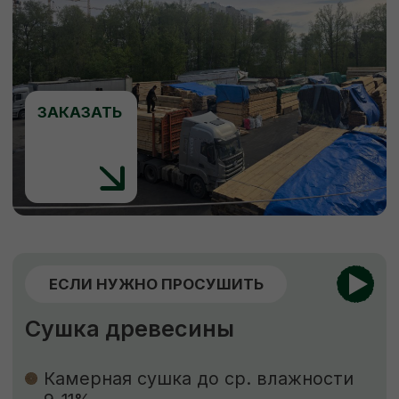
ЕСЛИ НУЖНО ЗАЩИТИТЬ
Обработка пиломатериалов
Огнебиозащита
Обработка антисептиком “Сенеж”
Огнебиозащита
нужна для придания
древесине устойчивости к возгоранию
и к поражению грибами, насекомыми
и бактериями.
Обработка антисептиком
способствует
защите древесины от биоповреждений,
огня, гниения, плесени, синевы, насекомых-
древоточцев и т. д.