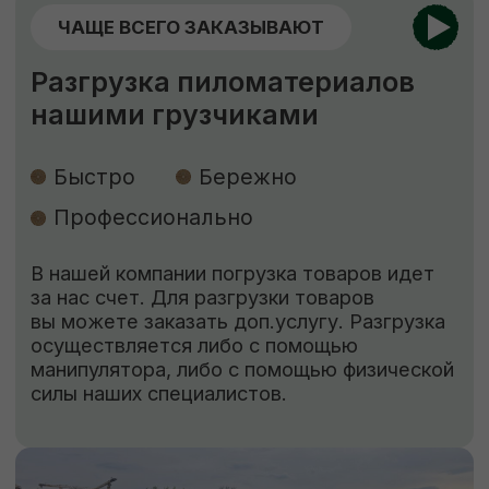
Изготовление пиломатериалов
по индивидуальным размерам
Высокое качество
Короткие
сроки
Низкие цены
Наша команда изготовит по вашему
чертежу продукцию (до 400 мм шириной)
быстро, качественно и по цене ниже
рыночной. Рассчитываем стоимость сразу,
никаких скрытых платежей.
ЗАКАЗАТЬ