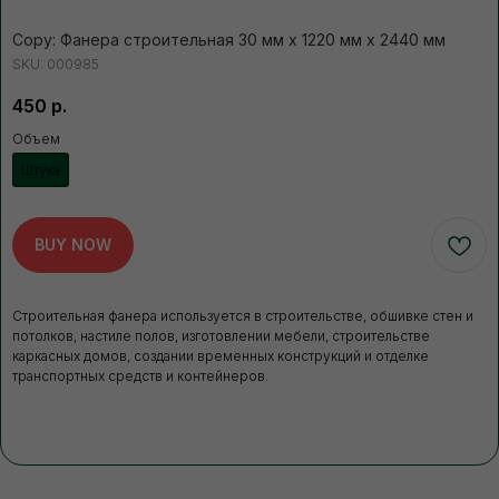
Нажимая кнопку, вы соглашаетесь с Политикой обработки
персональных данных
Copy: Фанера строительная 30 мм х 1220 мм х 2440 мм
SKU:
000985
450
р.
ДОПОЛНИТЕЛЬНЫЕ
УСЛУГИ
Это может пригодиться
Объем
Штука
ЧАЩЕ ВСЕГО ЗАКАЗЫВАЮТ
BUY NOW
Разгрузка пиломатериалов
нашими грузчиками
Строительная фанера используется в строительстве, обшивке стен и
потолков, настиле полов, изготовлении мебели, строительстве
Быстро
Бережно
каркасных домов, создании временных конструкций и отделке
Профессионально
транспортных средств и контейнеров.
В нашей компании погрузка товаров идет
за нас счет. Для разгрузки товаров
вы можете заказать доп.услугу. Разгрузка
осуществляется либо с помощью
манипулятора, либо с помощью физической