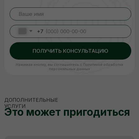
сушке, чтобы она не деформировалась
и не теряла своих размеров. В процессе
сушки погибают вредители, материал
становится стойким к перепадам
температуры и его легче обрабатывать.
Сухая древесина прочнее дерева
с естественной влажностью!
ЗАКАЗАТЬ
ЕСЛИ НУЖНО
НЕСТАНДАРТНО