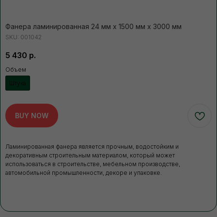
ПОЛУЧИТЬ КОНСУЛЬТАЦИЮ
Нажимая кнопку, вы соглашаетесь с Политикой обработки
персональных данных
Фанера ламинированная 24 мм х 1500 мм х 3000 мм
SKU:
001042
5 430
р.
ДОПОЛНИТЕЛЬНЫЕ
УСЛУГИ
Это может пригодиться
Объем
Штука
ЧАЩЕ ВСЕГО ЗАКАЗЫВАЮТ
BUY NOW
Разгрузка пиломатериалов
нашими грузчиками
Ламинированная фанера является прочным, водостойким и
Быстро
Бережно
декоративным строительным материалом, который может
использоваться в строительстве, мебельном производстве,
Профессионально
автомобильной промышленности, декоре и упаковке.
В нашей компании погрузка товаров идет
за нас счет. Для разгрузки товаров
вы можете заказать доп.услугу. Разгрузка
осуществляется либо с помощью
манипулятора, либо с помощью физической