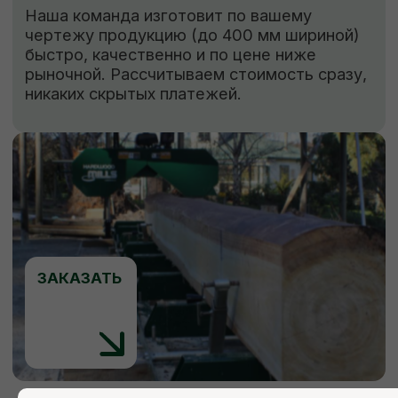
Мы ответим на все ваши
вопросы
+7 (921) 844-47-77
+7 (926) 295-45-00
vse.pilomaterialy@mail.ru
Вы можете заполнить форму для
консультации с нашим менеджером