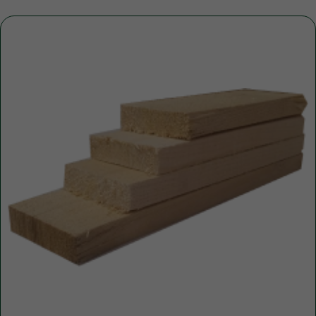
Уточните вопросы у нашего
специалиста
+7 (921) 844-47-77
+7 (926) 295-45-00
vse.pilomaterialy@mail.ru
Либо вы можете заполнить форму для
консультации с нашим менеджером
+7