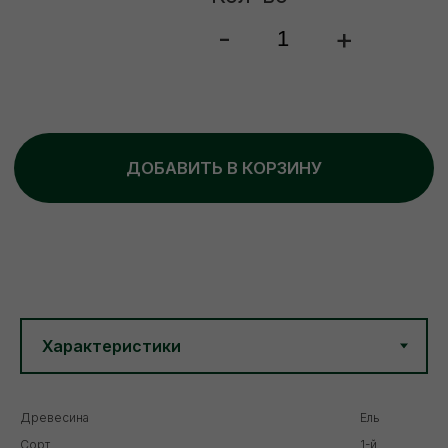
Древесина
Ель
Сорт
1-й