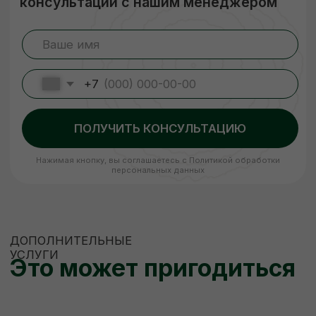
Наша компания подвергает древесину
сушке, чтобы она не деформировалась
и не теряла своих размеров. В процессе
сушки погибают вредители, материал
становится стойким к перепадам
температуры и его легче обрабатывать.
Сухая древесина прочнее дерева
с естественной влажностью!
ЗАКАЗАТЬ
ЕСЛИ НУЖНО
НЕСТАНДАРТНО