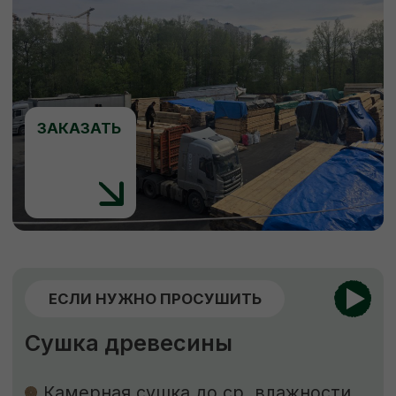
ЕСЛИ НУЖНО ЗАЩИТИТЬ
Обработка пиломатериалов
Огнебиозащита
Обработка антисептиком “Сенеж”
Огнебиозащита
нужна для придания
древесине устойчивости к возгоранию
и к поражению грибами, насекомыми
и бактериями.
Обработка антисептиком
способствует
защите древесины от биоповреждений,
огня, гниения, плесени, синевы, насекомых-
древоточцев и т. д.