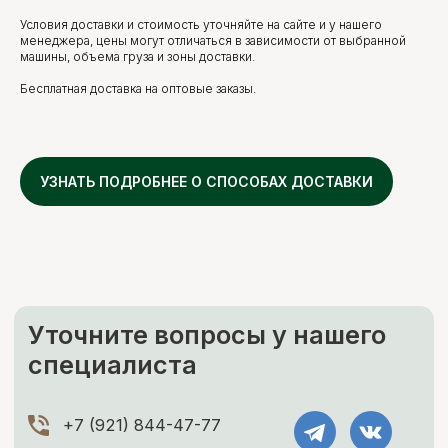
+7
Условия доставки и стоимость уточняйте на сайте и у нашего
менеджера, цены могут отличаться в зависимости от выбранной
ПОЛУЧИТЬ КОНСУЛЬТАЦИЮ
машины, объема груза и зоны доставки.
Нажимая кнопку, вы соглашаетесь с Политикой обработки
Бесплатная доставка на оптовые заказы.
персональных данных
ДОПОЛНИТЕЛЬНЫЕ
УСЛУГИ
УЗНАТЬ ПОДРОБНЕЕ О СПОСОБАХ ДОСТАВКИ
Это может пригодиться
ЧАЩЕ ВСЕГО ЗАКАЗЫВАЮТ
Разгрузка пиломатериалов
нашими грузчиками
Быстро
Бережно
Профессионально
В нашей компании погрузка товаров идет