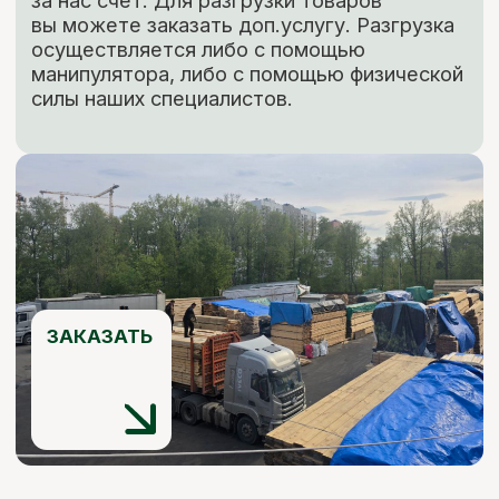
ЕСЛИ НУЖНО
НЕСТАНДАРТНО
Изготовление пиломатериалов
по индивидуальным размерам
Высокое качество
Короткие
сроки
Низкие цены
Наша команда изготовит по вашему
чертежу продукцию (до 400 мм шириной)
быстро, качественно и по цене ниже
рыночной. Рассчитываем стоимость сразу,
никаких скрытых платежей.
ЗАКАЗАТЬ