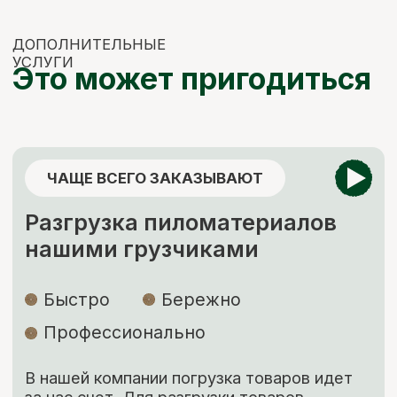
Правильное хранение
Наша компания подвергает древесину
сушке, чтобы она не деформировалась
и не теряла своих размеров. В процессе
сушки погибают вредители, материал
становится стойким к перепадам
температуры и его легче обрабатывать.
Сухая древесина прочнее дерева
с естественной влажностью!
ЗАКАЗАТЬ