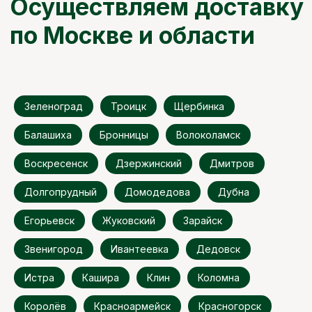
Зеленоград
Троицк
Щербинка
Балашиха
Бронницы
Волоколамск
Воскресенск
Дзержинский
Дмитров
Долгопрудный
Домодедова
Дубна
Егорьевск
Жуковский
Зарайск
Звенигород
Ивантеевка
Дедовск
Истра
Кашира
Клин
Коломна
Королёв
Красноармейск
Красногорск