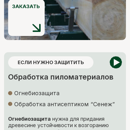
Мы ответим на все ваши
вопросы
+7 (921) 844-47-77
+7 (926) 295-45-00
vse.pilomaterialy@mail.ru