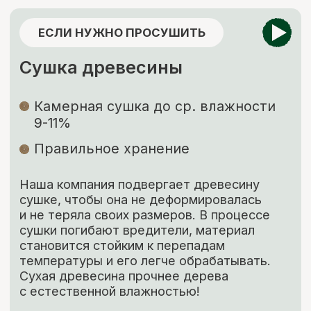
ЕСЛИ НУЖНО ЗАЩИТИТЬ
Обработка пиломатериалов
Огнебиозащита
Обработка антисептиком “Сенеж”
Огнебиозащита
нужна для придания
древесине устойчивости к возгоранию
и к поражению грибами, насекомыми
и бактериями.
Обработка антисептиком
способствует
защите древесины от биоповреждений,
огня, гниения, плесени, синевы, насекомых-
древоточцев и т. д.