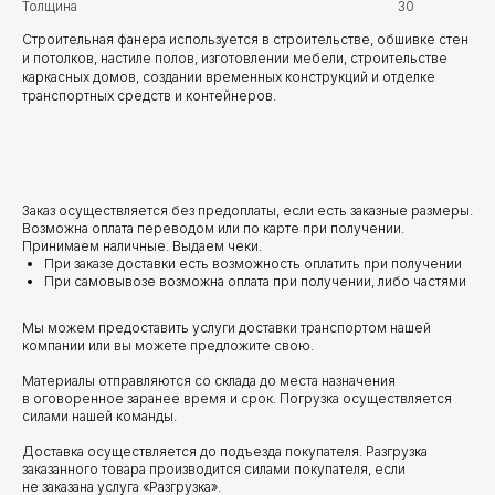
Толщина
30
Строительная фанера используется в строительстве, обшивке стен
и потолков, настиле полов, изготовлении мебели, строительстве
каркасных домов, создании временных конструкций и отделке
транспортных средств и контейнеров.
Уточните вопросы у нашего
Заказ осуществляется без предоплаты, если есть заказные размеры.
специалиста
Возможна оплата переводом или по карте при получении.
Принимаем наличные. Выдаем чеки.
При заказе доставки есть возможность оплатить при получении
+7 (921) 844-47-77
При самовывозе возможна оплата при получении, либо частями
+7 (926) 295-45-00
vse.pilomaterialy@mail.ru
Мы можем предоставить услуги доставки транспортом нашей
компании или вы можете предложите свою.
Материалы отправляются со склада до места назначения
Либо вы можете заполнить форму для
в оговоренное заранее время и срок. Погрузка осуществляется
консультации с нашим менеджером
силами нашей команды.
Доставка осуществляется до подъезда покупателя. Разгрузка
заказанного товара производится силами покупателя, если
не заказана услуга «Разгрузка».