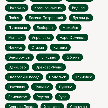
Нахабино
Краснознаменск
Видное
Лобня
Лосино-Петровский
Луховицы
Лыткарино
Люберцы
Можайск
Мытищи
Апрелевка
Наро-Фоминск
Ногинск
Старая
Купавна
Электроугли
Голицыно
Кубинка
Одинцово
Орехово-Зуево
Павловский посад
Подольск
Климовск
Протвино
Пушкино
Пущино
Раменское
Реутов
Руза
Сергиев Посад
Хотьково
Серпухов