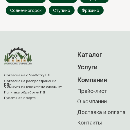
Солнечногорск
Ступино
Фрязино